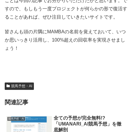
ことは今回の記事でお分かりいただけたかと思います。で
すので、もしもう一度プロジェクトが何らかの形で復活す
ることがあれば、ぜひ注目していきたいサイトです。
皆さんも頭の片隅にMAMBAの名前を覚えておいて、いつ
か思いっきり活用し、100%超えの回収率を実現させまし
ょう！
競馬予想・AI
関連記事
全ての予想が完全無料!?
競馬予想・AI
「UMANARI_AI競馬予想」を徹
底解剖