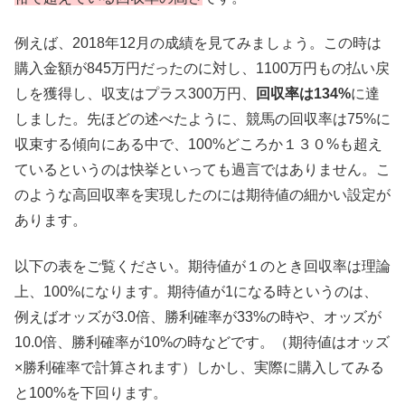
例えば、2018年12月の成績を見てみましょう。この時は
購入金額が845万円だったのに対し、1100万円もの払い戻
しを獲得し、収支はプラス300万円、
回収率は134%
に達
しました。先ほどの述べたように、競馬の回収率は75%に
収束する傾向にある中で、100%どころか１３０%も超え
ているというのは快挙といっても過言ではありません。こ
のような高回収率を実現したのには期待値の細かい設定が
あります。
以下の表をご覧ください。期待値が１のとき回収率は理論
上、100%になります。期待値が1になる時というのは、
例えばオッズが3.0倍、勝利確率が33%の時や、オッズが
10.0倍、勝利確率が10%の時などです。（期待値はオッズ
×勝利確率で計算されます）しかし、実際に購入してみる
と100%を下回ります。