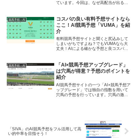
ています。今回は、なぜ高配当が出るの
か、予想の特徴や買い目など様々な視点
から徹底解剖しました！
コスパの良い有料予想サイトなら
競馬予想・AI
ここ！AI競馬予想「VUMA」を紹
介
有料競馬予想サイトと聞くと尻込みして
しまいがちですよね？でもVUMAなら大
丈夫！AIによる確かな予想と良コスパで
的中も回収もゲットできます
「AI×競馬予想アップグレード」
競馬予想・AI
は穴馬が得意？予想のポイントを
紹介
AI競馬予想サイトの一つ「AI×競馬予想ア
ップグレード」では独自の指数を用いて
穴馬の予想を行っています。穴馬の激走
を見極めるのが得意なAIです。しかし、
得意なのはそれだけではありません。ア
ップグレードの様々なポイントをご紹介
します。
「SIVA」のAI競馬予想をフル活用して高
い的中率を目指そう！