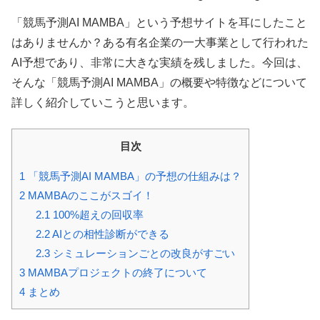
「競馬予測AI MAMBA」という予想サイトを耳にしたこと
はありませんか？ある有名企業の一大事業として行われた
AI予想であり、非常に大きな実績を残しました。今回は、
そんな「競馬予測AI MAMBA」の概要や特徴などについて
詳しく紹介していこうと思います。
目次
1
「競馬予測AI MAMBA」の予想の仕組みは？
2
MAMBAのここがスゴイ！
2.1
100%超えの回収率
2.2
AIとの相性診断ができる
2.3
シミュレーションごとの改良がすごい
3
MAMBAプロジェクトの終了について
4
まとめ