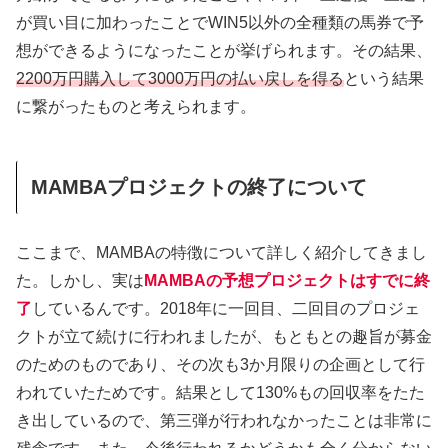
が買い目に加わったことでWIN5以外の全種類の馬券で予
想ができるようになったことが挙げられます。その結果、
2200万円購入して3000万円の払い戻しを得る
という結果
に繋がったものと考えられます。
MAMBAプロジェクトの終了について
ここまで、MAMBAの特徴について詳しく紹介してきまし
た。しかし、実は
MAMBAの予想プロジェクトはすでに終
了
しているんです。2018年に一回目、二回目のプロジェ
クトが立て続けに行われましたが、もともとの趣旨が募金
のためのものであり、その次も3か月限りの企画として行
われていたためです。結果として130%もの回収率をたた
き出しているので、第三弾が行われなかったことは非常に