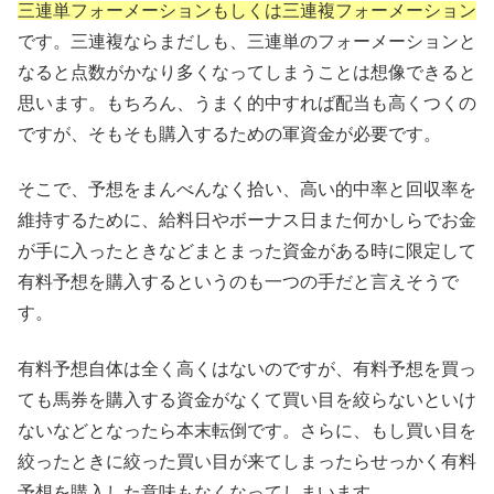
三連単フォーメーションもしくは三連複フォーメーション
です。三連複ならまだしも、三連単のフォーメーションと
なると点数がかなり多くなってしまうことは想像できると
思います。もちろん、うまく的中すれば配当も高くつくの
ですが、そもそも購入するための軍資金が必要です。
そこで、予想をまんべんなく拾い、高い的中率と回収率を
維持するために、給料日やボーナス日また何かしらでお金
が手に入ったときなどまとまった資金がある時に限定して
有料予想を購入するというのも一つの手だと言えそうで
す。
有料予想自体は全く高くはないのですが、有料予想を買っ
ても馬券を購入する資金がなくて買い目を絞らないといけ
ないなどとなったら本末転倒です。さらに、もし買い目を
絞ったときに絞った買い目が来てしまったらせっかく有料
予想を購入した意味もなくなってしまいます。