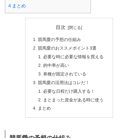
4
まとめ
目次
競馬愛の予想の仕組み
競馬愛のおススメポイント3選
必要な時に必要な情報を買える
的中率が高い
券種が固定されている
競馬愛の活用法はコレだ！
必要な日程だけ購入する！
まとまった資金がある時に使う
まとめ
競馬愛の予想の仕組み