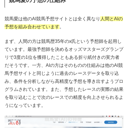
競馬愛は他のAI競馬予想サイトとは全く異なり
人間とAIの
予想を組み合わせています
。
まず、人間の方は競馬歴35年のx氏という予想師を起用し
ています。最強予想師を決めるオッズマスターズグランプ
リで3度の1位を獲得したこともある折り紙付きの実力者
だそうです。一方、AIの方はそのものの仕組みは他のAI競
馬予想サイトと同じように過去のレースデータを取り込
み、条件を分析しながら高精度な予想を導き出すようプロ
グラムされています。また、予想したレースの実際の結果
を取り込むことで次のレースでの精度を向上させられるよ
うになっています。