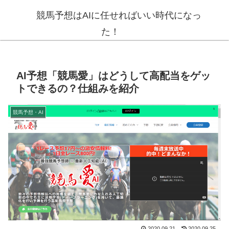
競馬予想はAIに任せればいい時代になっ
た！
AI予想「競馬愛」はどうして高配当をゲッ
トできるの？仕組みを紹介
競馬予想・AI
2020.09.21
2020.09.25