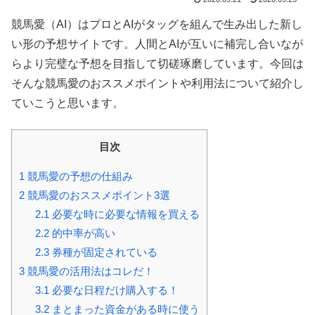
競馬愛（AI）はプロとAIがタッグを組んで生み出した新し
い形の予想サイトです。人間とAIが互いに補完し合いなが
らより完璧な予想を目指して切磋琢磨しています。今回は
そんな競馬愛のおススメポイントや利用法について紹介し
ていこうと思います。
目次
1
競馬愛の予想の仕組み
2
競馬愛のおススメポイント3選
2.1
必要な時に必要な情報を買える
2.2
的中率が高い
2.3
券種が固定されている
3
競馬愛の活用法はコレだ！
3.1
必要な日程だけ購入する！
3.2
まとまった資金がある時に使う