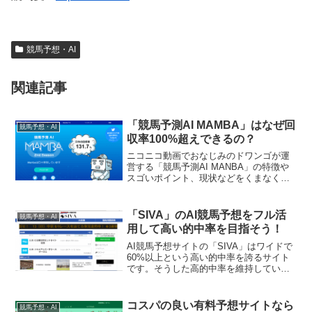
競馬予想・AI
関連記事
「競馬予測AI MAMBA」はなぜ回
競馬予想・AI
収率100%超えできるの？
ニコニコ動画でおなじみのドワンゴが運
営する「競馬予測AI MANBA」の特徴や
スゴいポイント、現状などをくまなく紹
介しています。回収率100%超えのメソッ
ドも大公開！
「SIVA」のAI競馬予想をフル活
競馬予想・AI
用して高い的中率を目指そう！
AI競馬予想サイトの「SIVA」はワイドで
60%以上という高い的中率を誇るサイト
です。そうした高的中率を維持している
SIVAの魅力やベストな使い方を特集しま
した！
コスパの良い有料予想サイトなら
競馬予想・AI